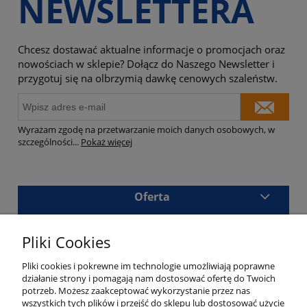
NEWSLETTERA
Chcesz dostawać aktualne informacje o promocjach oraz
nowościach w sklepie? Dołącz do Naszego Newsletter i
przygotuj się na olbrzymią dawkę cenowych szaleństw.
Wyrażam zgodę na przetwarzanie moich danych osobowych, w
szczególności
...
Pokaż więcej
Oferta
Sklep
Pliki Cookies
Masz pytania?
Pliki cookies i pokrewne im technologie umożliwiają poprawne
działanie strony i pomagają nam dostosować ofertę do Twoich
potrzeb. Możesz zaakceptować wykorzystanie przez nas
wszystkich tych plików i przejść do sklepu lub dostosować użycie