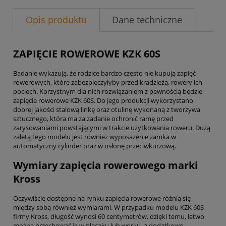
Opis produktu
Dane techniczne
ZAPIĘCIE ROWEROWE KZK 60S
Badanie wykazują, że rodzice bardzo często nie kupują zapięć
rowerowych, które zabezpieczyłyby przed kradzieżą, rowery ich
pociech. Korzystnym dla nich rozwiązaniem z pewnością będzie
zapięcie rowerowe KZK 60S. Do jego produkcji wykorzystano
dobrej jakości stalową linkę oraz otulinę wykonaną z tworzywa
sztucznego, która ma za zadanie ochronić ramę przed
zarysowaniami powstającymi w trakcie użytkowania roweru. Dużą
zaletą tego modelu jest również wyposażenie zamka w
automatyczny cylinder oraz w osłonę przeciwkurzową.
Wymiary zapięcia rowerowego marki
Kross
Oczywiście dostępne na rynku zapięcia rowerowe różnią się
między sobą również wymiarami. W przypadku modelu KZK 60S
firmy Kross, długość wynosi 60 centymetrów, dzięki temu, łatwo
można przechować je w plecaku lub worku, a dodatkowo