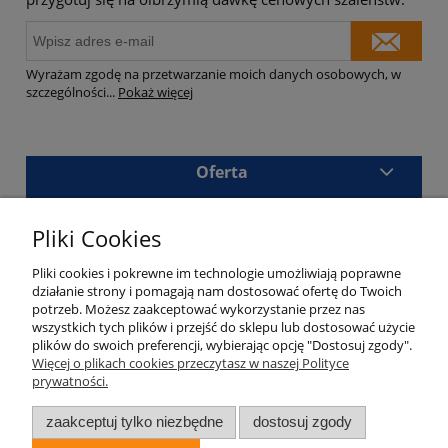
Wyrażam zgodę na przetwarzanie moich danych osobowych, w
szczególności
...
Pokaż więcej
Oferta
Sklep
Pliki Cookies
Masz pytania?
Pliki cookies i pokrewne im technologie umożliwiają poprawne
działanie strony i pomagają nam dostosować ofertę do Twoich
potrzeb. Możesz zaakceptować wykorzystanie przez nas
wszystkich tych plików i przejść do sklepu lub dostosować użycie
plików do swoich preferencji, wybierając opcję "Dostosuj zgody".
Kalisz
690 180 533
Więcej o plikach cookies przeczytasz w naszej Polityce
prywatności.
Serwis
797 688 607
zaakceptuj tylko niezbędne
dostosuj zgody
Napisz do nas: