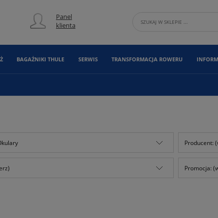
Panel
klienta
Ż
BAGAŻNIKI THULE
SERWIS
TRANSFORMACJA ROWERU
INFORM
Okulary
Producent: (
erz)
Promocja: (