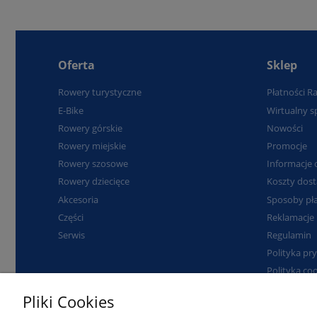
Oferta
Sklep
Rowery turystyczne
Płatności R
E-Bike
Wirtualny s
Rowery górskie
Nowości
Rowery miejskie
Promocje
Rowery szosowe
Informacje 
Rowery dziecięce
Koszty dos
Akcesoria
Sposoby pła
Części
Reklamacje 
Serwis
Regulamin
Polityka pr
Polityka co
Kontakt
Pliki Cookies