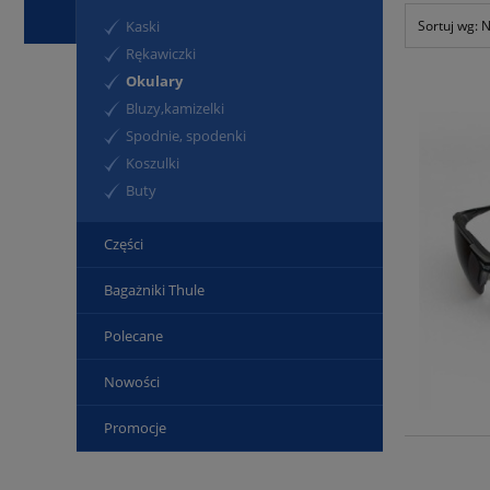
Sortuj wg:
N
Kaski
Rękawiczki
Okulary
Bluzy,kamizelki
Spodnie, spodenki
Koszulki
Buty
Części
Bagażniki Thule
Polecane
Nowości
Promocje