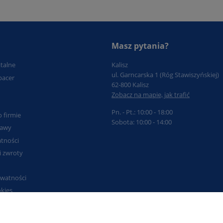
Masz pytania?
atalne
Kalisz
ul. Garncarska 1 (Róg Stawiszyńskiej)
pacer
62-800 Kalisz
Zobacz na mapie, jak trafić
Pn. - Pt.: 10:00 - 18:00
o firmie
Sobota: 10:00 - 14:00
tawy
tności
i zwroty
ywatności
okies