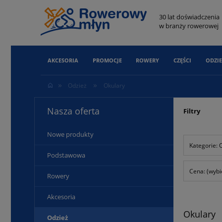
30 lat doświadczenia
w branży rowerowej
AKCESORIA
PROMOCJE
ROWERY
CZĘŚCI
ODZIE
»
»
Odzież
Okulary
Nasza oferta
Filtry
Nowe produkty
Kategorie: 
Podstawowa
Cena: (wybi
Rowery
Akcesoria
Okulary
Odzież