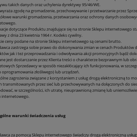
ywu takich danych oraz uchylenia dyrektywy 95/46/WE.
 wyraża zgodę na gromadzenie, przechowywanie i przetwarzanie przez Sprz
ółowe warunki gromadzenia, przetwarzania oraz ochrony danych osobowych
netowego.
acje dotyczące Produktu znajdujące się na stronie Sklepu internetowego s
awy z dnia 23 kwietnia 1964 r. Kodeks cywilny.
ie ceny podane na stronie Sklepu internetowego są cenami brutto.
dawca zastrzega sobie prawo do dokonywania zmian w cenach Produktów 
tów jak i też przeprowadzania i odwoływania akcji promocyjnych bądź dok
ne jest dostarczanie przez Klienta treści o charakterze bezprawnym lub obr
etowych Sprzedawcy w sposób niezakłócający ich funkcjonowania, w szcze
 oprogramowania złośliwego) lub urządzeń.
ólne zagrożenia związane z korzystaniem z usług drogą elektroniczną to 
 transmitowanych przez sieć lub przechowywanych na dołączonych do sieci
ować, w szczególności, ich utratę, nieuprawnioną zmianę lub uniemożliwi
 internetowego.
 ogólne warunki świadczenia usług
awca za pomocą Sklepu internetowego świadczy drogą elektroniczną usług