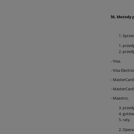
§6. Metody 
Sprze
przedp
przedp
- Visa,
- Visa Electro
- MasterCard
- MasterCard 
- Maestro,
przed
gotówk
raty.
Operat