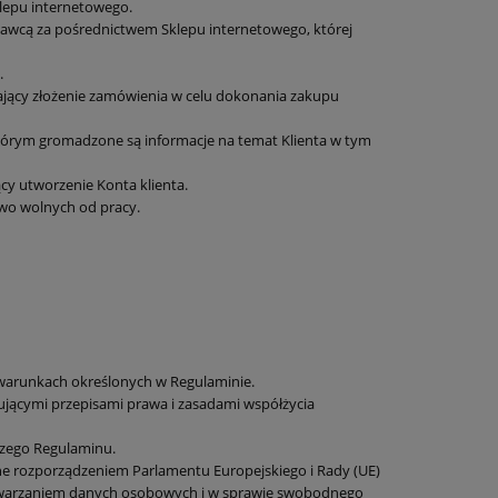
lepu internetowego.
awcą za pośrednictwem Sklepu internetowego, której
.
ający złożenie zamówienia w celu dokonania zakupu
tórym gromadzone są informacje na temat Klienta w tym
y utworzenie Konta klienta.
owo wolnych od pracy.
a warunkach określonych w Regulaminie.
ującymi przepisami prawa i zasadami współżycia
jszego Regulaminu.
e rozporządzeniem Parlamentu Europejskiego i Rady (UE)
zetwarzaniem danych osobowych i w sprawie swobodnego