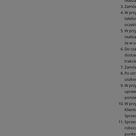
realiz
Zamówi
W przy
telefo
oczeki
W przy
realiz
że w u
Do cza
dostaw
trakci
Zamów
Po otr
uszkod
W przy
uprawn
ponown
W przy
Klient
Sprze
Sprzed
robocz
punkt