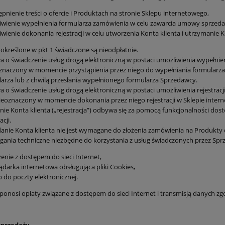
pnienie treści o ofercie i Produktach na stronie Sklepu internetowego,
wienie wypełnienia formularza zamówienia w celu zawarcia umowy sprzeda
wienie dokonania rejestracji w celu utworzenia Konta klienta i utrzymanie 
 określone w pkt 1 świadczone są nieodpłatnie.
o świadczenie usług drogą elektroniczną w postaci umożliwienia wypełnien
znaczony w momencie przystąpienia przez niego do wypełniania formularza 
arza lub z chwilą przesłania wypełnionego formularza Sprzedawcy.
o świadczenie usług drogą elektroniczną w postaci umożliwienia rejestracji
ieoznaczony w momencie dokonania przez niego rejestracji w Sklepie inter
nie Konta klienta („rejestracja”) odbywa się za pomocą funkcjonalności dos
acji.
anie Konta klienta nie jest wymagane do złożenia zamówienia na Produkty
nia techniczne niezbędne do korzystania z usług świadczonych przez Spr
enie z dostępem do sieci Internet,
ądarka internetowa obsługująca pliki Cookies,
 do poczty elektronicznej.
 ponosi opłaty związane z dostępem do sieci Internet i transmisją danych z