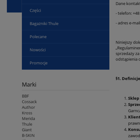
Dane kontak
Części
- telefon: +4
- adres e-ma
Bagażniki Thule
Polecane
Niniejszy do
„Regulaminem
Nowości
sprzedaży za
odstąpienia 
Promocje
§1. Definicj
Marki
BBF
Sklep
Cossack
Sprz
Author
Garnca
Kross
Klien
Merida
prawn
Thule
Kons
Giant
B-SKIN
zawod