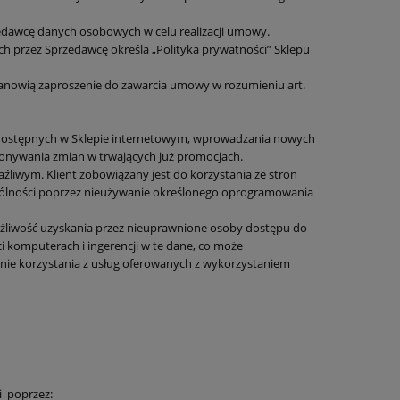
edawcę danych osobowych w celu realizacji umowy.
 przez Sprzedawcę określa „Polityka prywatności” Sklepu
tanowią zaproszenie do zawarcia umowy w rozumieniu art.
dostępnych w Sklepie internetowym, wprowadzania nowych
onywania zmian w trwających już promocjach.
aźliwym. Klient zobowiązany jest do korzystania ze stron
gólności poprzez nieużywanie określonego oprogramowania
możliwość uzyskania przez nieuprawnione osoby dostępu do
 komputerach i ingerencji w te dane, co może
enie korzystania z usług oferowanych z wykorzystaniem
i
poprzez: