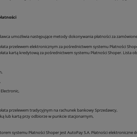
płatności
dawca umożliwia następujące metody dokonywania płatności za zamówione
łata przelewem elektronicznym za pośrednictwem systemu Płatności Shope
łata kartą kredytową za pośrednictwem systemu Płatności Shoper. Lista ob
n,
,
Electronic,
płata przelewem tradycyjnym na rachunek bankowy Sprzedawcy,
ą lub kartą przy odbiorze w punkcie stacjonarnym,
orem systemu Płatności Shoper jest AutoPay S.A. Płatności elektroniczne