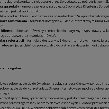
ga
– usługi elektroniczne świadczone przez Sprzedawcę za pośrednictwem Sk
a sprzedaży
– umowa zawierana na odległość pomiędzy Klientem a Sprzed
miotem jest zakup Produktu.
ukt
– produkt, który Klient nabywa za pośrednictwem Sklepu internetowego
larz zamówienia
– formularz dostępny w Sklepie internetowym umożliwi
ktu.
 klienta
– zbiór zasobów w systemie teleinformatycznym Sprzedawcy, w k
acje adresowe oraz historia zamówień.
larz rejestracji
– formularz dostępny w Sklepie internetowym umożliwiając
 roboczy
- jeden dzień od poniedziałku do piątku z wyłączeniem dni ustaw
wienia ogólne
awca zobowiązuje się do świadczenia usług na rzecz Klienta w zakresie i n
 zobowiązuje się do korzystania ze Sklepu internetowego zgodnie z obowiąz
znego.
 korzystający z Usług Sprzedawcy zobowiązany jest do przestrzegania ninie
dawca przestrzega zasady ochrony danych osobowych Klientów przewidzian
79 z dn. 27.04.2016 r. w sprawie ochrony osób fizycznych w związku z pr