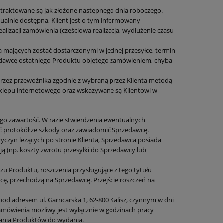
 traktowane są jak złożone następnego dnia roboczego.
tualnie dostępna, Klient jest o tym informowany
alizacji zamówienia (częściowa realizacja, wydłużenie czasu
a mających zostać dostarczonymi w jednej przesyłce, termin
zedawcę ostatniego Produktu objętego zamówieniem, chyba
 przez przewoźnika zgodnie z wybraną przez Klienta metodą
klepu internetowego oraz wskazywane są Klientowi w
ego zawartość. W razie stwierdzenia ewentualnych
ć protokół ze szkody oraz zawiadomić Sprzedawcę.
zyczyn leżących po stronie Klienta, Sprzedawca posiada
ją (np. koszty zwrotu przesyłki do Sprzedawcy lub
u Produktu, roszczenia przysługujące z tego tytułu
cę, przechodzą na Sprzedawcę. Przejście roszczeń na
d adresem ul. Garncarska 1, 62-800 Kalisz, czynnym w dni
zamówienia możliwy jest wyłącznie w godzinach pracy
ania Produktów do wydania.