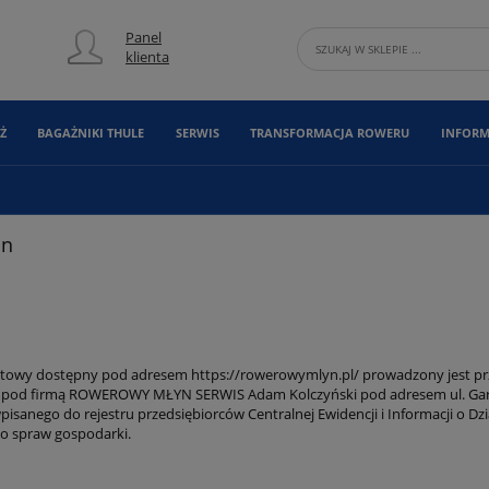
Panel
klienta
Ż
BAGAŻNIKI THULE
SERWIS
TRANSFORMACJA ROWERU
INFORM
in
etowy dostępny pod adresem https://rowerowymlyn.pl/ prowadzony jest pr
pod firmą ROWEROWY MŁYN SERWIS Adam Kolczyński pod adresem ul. Garnca
pisanego do rejestru przedsiębiorców Centralnej Ewidencji i Informacji o Dz
o spraw gospodarki.