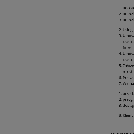
udostę
umożli
umożli
Usługi
Umowa 
czas o
formul
Umowa 
czas n
Założe
rejestr
Posiad
Wymaga
urządz
przegl
dostęp
Klient