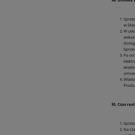
§4. Umowa 
Sprze
w Skle
W celu
wskazu
dostęp
Sprzed
Po otr
elektr
wiadom
umowy
Wiadom
Produk
§5. Czas rea
Sprzed
Na cza