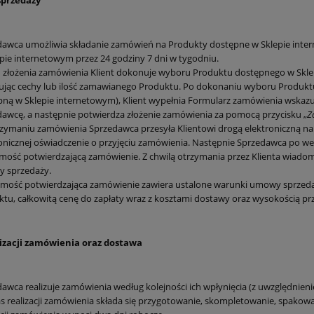
sprzedaży
dawca umożliwia składanie zamówień na Produkty dostępne w Sklepie int
pie internetowym przez 24 godziny 7 dni w tygodniu.
 złożenia zamówienia Klient dokonuje wyboru Produktu dostępnego w Sklepi
jąc cechy lub ilość zamawianego Produktu. Po dokonaniu wyboru Produktu
ną w Sklepie internetowym), Klient wypełnia Formularz zamówienia wskazuj
awcę, a następnie potwierdza złożenie zamówienia za pomocą przycisku „
Z
zymaniu zamówienia Sprzedawca przesyła Klientowi drogą elektroniczną na
onicznej oświadczenie o przyjęciu zamówienia. Następnie Sprzedawca po wery
ość potwierdzającą zamówienie. Z chwilą otrzymania przez Klienta wiadom
 sprzedaży.
ość potwierdzająca zamówienie zawiera ustalone warunki umowy sprzedaży
tu, całkowitą cenę do zapłaty wraz z kosztami dostawy oraz wysokością prz
lizacji zamówienia oraz dostawa
awca realizuje zamówienia według kolejności ich wpłynięcia (z uwzględnieni
s realizacji zamówienia składa się przygotowanie, skompletowanie, spakow