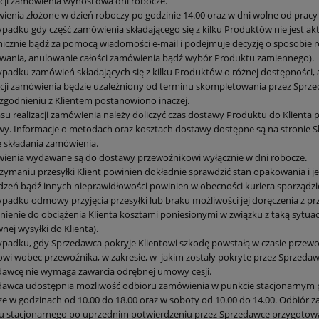
acji zamówienia wynosi dwa dni robocze.
enia złożone w dzień roboczy po godzinie 14.00 oraz w dni wolne od pracy
padku gdy część zamówienia składającego się z kilku Produktów nie jest ak
nicznie bądź za pomocą wiadomości e-mail i podejmuje decyzję o sposobie re
wania, anulowanie całości zamówienia bądź wybór Produktu zamiennego).
padku zamówień składających się z kilku Produktów o różnej dostępności, 
acji zamówienia będzie uzależniony od terminu skompletowania przez Spr
zgodnieniu z Klientem postanowiono inaczej.
su realizacji zamówienia należy doliczyć czas dostawy Produktu do Klienta
y. Informacje o metodach oraz kosztach dostawy dostępne są na stronie S
e składania zamówienia.
ienia wydawane są do dostawy przewoźnikowi wyłącznie w dni robocze.
zymaniu przesyłki Klient powinien dokładnie sprawdzić stan opakowania i j
zeń bądź innych nieprawidłowości powinien w obecności kuriera sporządzi
padku odmowy przyjęcia przesyłki lub braku możliwości jej doręczenia z pr
ienie do obciążenia Klienta kosztami poniesionymi w związku z taką sytuac
ej wysyłki do Klienta).
padku, gdy Sprzedawca pokryje Klientowi szkodę powstałą w czasie przewoz
owi wobec przewoźnika, w zakresie, w
jakim zostały pokryte przez Sprzedaw
dawcę nie wymaga zawarcia odrębnej umowy cesji.
awca udostępnia możliwość odbioru zamówienia w punkcie stacjonarnym po
e w godzinach od 10.00 do 18.00 oraz w soboty od 10.00 do 14.00. Odbiór 
u stacjonarnego po uprzednim potwierdzeniu przez Sprzedawcę przygotow