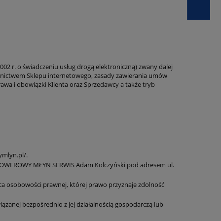
02 r. o świadczeniu usług drogą elektroniczną) zwany dalej
rednictwem Sklepu internetowego, zasady zawierania umów
a i obowiązki Klienta oraz Sprzedawcy a także tryb
mlyn.pl/.
ą ROWEROWY MŁYN SERWIS Adam Kolczyński pod adresem ul.
ca osobowości prawnej, której prawo przyznaje zdolność
ązanej bezpośrednio z jej działalnością gospodarczą lub