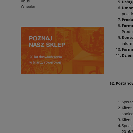
Abus
Usłu
Wheeler
Umow
przed
Prod
Formu
Produ
Konto
inform
Formu
Dzień
§2. Postano
Sprzed
Klient
społec
Klient
Sprze
2016/6