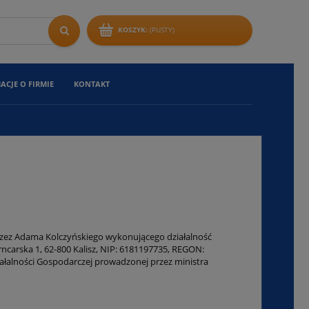
KOSZYK:
(PUSTY)
ACJE O FIRMIE
KONTAKT
zez Adama Kolczyńskiego wykonującego działalność
rska 1, 62-800 Kalisz, NIP: 6181197735, REGON:
iałalności Gospodarczej prowadzonej przez ministra