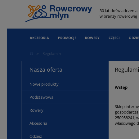
30 lat doświadczenia
w branży rowerowej
AKCESORIA
PROMOCJE
ROWERY
CZĘŚCI
ODZIE
»
Regulamin
Nasza oferta
Regulam
Nowe produkty
Wstęp
Podstawowa
Sklep intern
Rowery
gospodarczą 
250958241, w
właściwego d
Akcesoria
Odzież