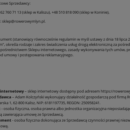
towe Sprzedawcy:
8 62 760 71 13 (sklep w Kaliszu), +48 510 818 090 (sklep w Koninie),
il: sklep@rowerowymlyn.pl.
kument (stanowiący równocześnie regulamin w myśl ustawy z dnia 18 lipca 20
”, określa rodzaje i zakres świadczenia usług drogą elektroniczną za poś
 pośrednictwem Sklepu internetowego, zasady wykonywania tych umów, praw
od umowy i postępowania reklamacyjnego.
e
 internetowy
– sklep internetowy dostępny pod adresem https://rowerowy
edawca
– Adam Kolczyński wykonujący działalność gospodarczą pod firm
rska 1, 62-800 Kalisz, NIP: 6181197735, REGON: 250958241.
t
- osoba fizyczna, osoba prawna albo jednostka organizacyjna nieposiadają
ą zawierająca umowę ze Sprzedawcą.
ument
- osoba fizyczna dokonująca ze Sprzedawcą czynności prawnej niezwi
ową.