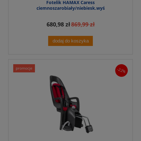
Fotelik HAMAX Caress
ciemnoszarobiały/niebiesk.wyś
680,98 zł
869,99 zł
dodaj do koszyka
promocje
-22%