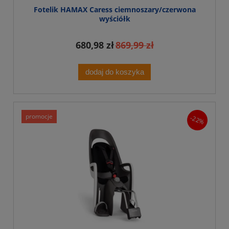
Fotelik HAMAX Caress ciemnoszary/czerwona
wyściółk
680,98 zł
869,99 zł
dodaj do koszyka
promocje
-22%