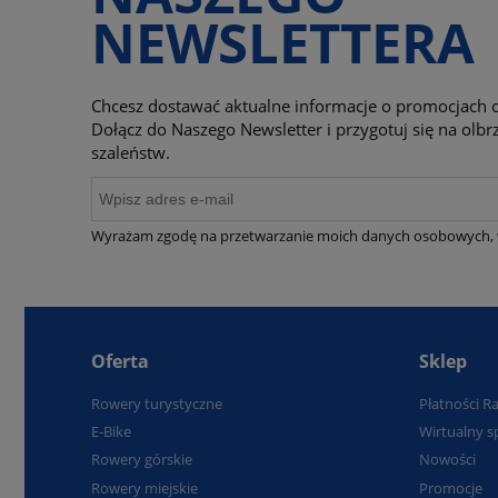
NEWSLETTERA
Chcesz dostawać aktualne informacje o promocjach o
Dołącz do Naszego Newsletter i przygotuj się na ol
szaleństw.
Wyrażam zgodę na przetwarzanie moich danych osobowych, 
Oferta
Sklep
Rowery turystyczne
Płatności R
E-Bike
Wirtualny s
Rowery górskie
Nowości
Rowery miejskie
Promocje