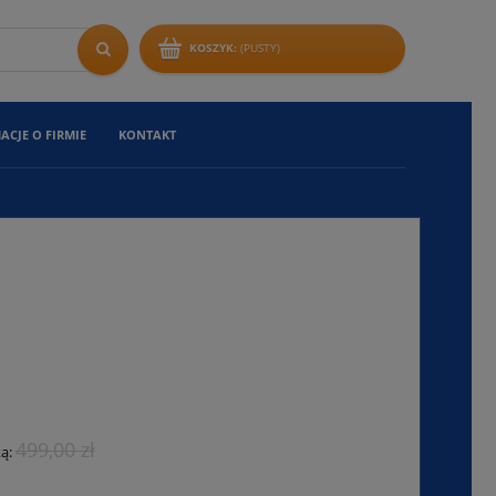
KOSZYK:
(PUSTY)
ACJE O FIRMIE
KONTAKT
499,00 zł
ką: