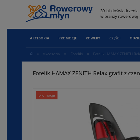
30 lat doświadczenia
w branży rowerowej
AKCESORIA
PROMOCJE
ROWERY
CZĘŚCI
ODZIE
»
»
»
Akcesoria
Foteliki
Fotelik HAMAX ZENITH Rela
Fotelik HAMAX ZENITH Relax grafit z cze
promocja