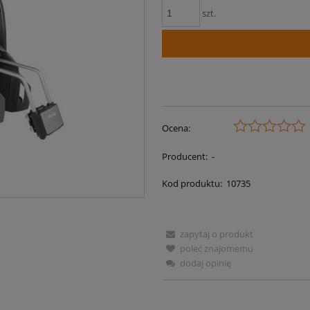
szt.
Ocena:
Producent:
-
Kod produktu:
10735
zapytaj o produkt
poleć znajomemu
dodaj opinię