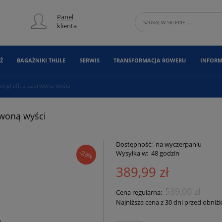
Panel
klienta
Ż
BAGAŻNIKI THULE
SERWIS
TRANSFORMACJA ROWERU
INFORM
x grafit z czerwoną wyści
rwoną wyści
Dostępność:
na wyczerpaniu
-28%
Wysyłka w:
48 godzin
389,99 zł
539,00 zł
Cena regularna:
Najniższa cena z 30 dni przed obniż