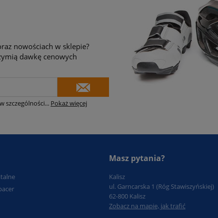
raz nowościach w sklepie?
brzymią dawkę cenowych
w szczególności
...
Pokaż więcej
Masz pytania?
atalne
Kalisz
ul. Garncarska 1 (Róg Stawiszyńskiej)
pacer
62-800 Kalisz
Zobacz na mapie, jak trafić