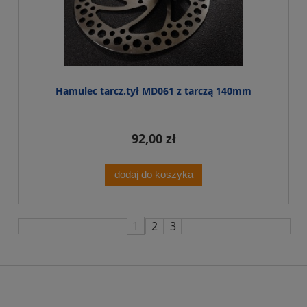
Hamulec tarcz.tył MD061 z tarczą 140mm
92,00 zł
dodaj do koszyka
1
2
3