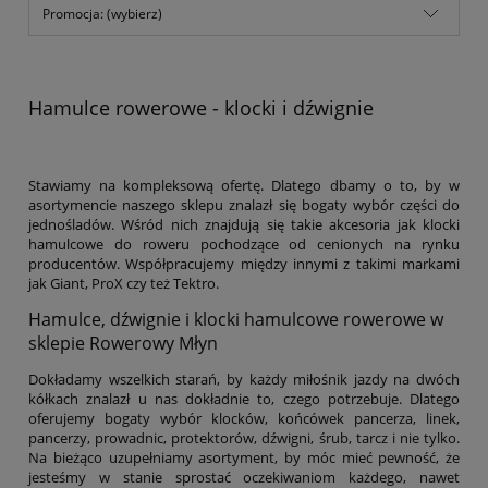
Promocja: (wybierz)
Hamulce rowerowe - klocki i dźwignie
Stawiamy na kompleksową ofertę. Dlatego dbamy o to, by w
asortymencie naszego sklepu znalazł się bogaty wybór części do
jednośladów. Wśród nich znajdują się takie akcesoria jak klocki
hamulcowe do roweru pochodzące od cenionych na rynku
producentów. Współpracujemy między innymi z takimi markami
jak Giant, ProX czy też Tektro.
Hamulce, dźwignie i klocki hamulcowe rowerowe w
sklepie Rowerowy Młyn
Dokładamy wszelkich starań, by każdy miłośnik jazdy na dwóch
kółkach znalazł u nas dokładnie to, czego potrzebuje. Dlatego
oferujemy bogaty wybór klocków, końcówek pancerza, linek,
pancerzy, prowadnic, protektorów, dźwigni, śrub, tarcz i nie tylko.
Na bieżąco uzupełniamy asortyment, by móc mieć pewność, że
jesteśmy w stanie sprostać oczekiwaniom każdego, nawet