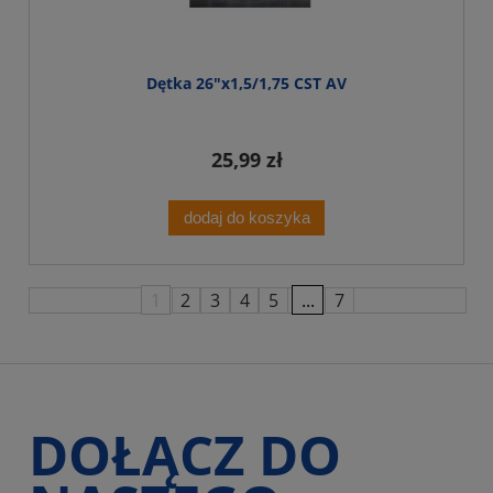
Dętka 26"x1,5/1,75 CST AV
25,99 zł
dodaj do koszyka
1
2
3
4
5
...
7
DOŁĄCZ DO