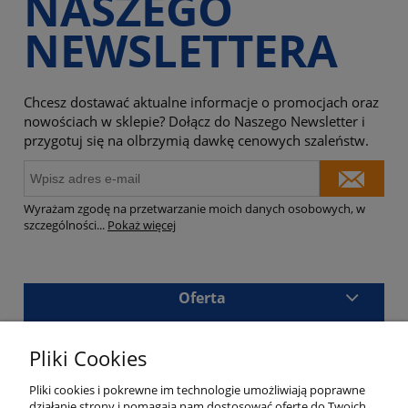
NASZEGO
NEWSLETTERA
Chcesz dostawać aktualne informacje o promocjach oraz
nowościach w sklepie? Dołącz do Naszego Newsletter i
przygotuj się na olbrzymią dawkę cenowych szaleństw.
Wyrażam zgodę na przetwarzanie moich danych osobowych, w
szczególności
...
Pokaż więcej
Oferta
Sklep
Pliki Cookies
Masz pytania?
Pliki cookies i pokrewne im technologie umożliwiają poprawne
działanie strony i pomagają nam dostosować ofertę do Twoich