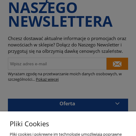
NASZEGO
NEWSLETTERA
Chcesz dostawać aktualne informacje o promocjach oraz
nowościach w sklepie? Dołącz do Naszego Newsletter i
przygotuj się na olbrzymią dawkę cenowych szaleństw.
Wyrażam zgodę na przetwarzanie moich danych osobowych, w
szczególności
...
Pokaż więcej
Oferta
Sklep
Pliki Cookies
Masz pytania?
Pliki cookies i pokrewne im technologie umożliwiają poprawne