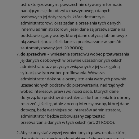
ustrukturyzowanym, powszechnie używanym formacie
nadającym się do odczytu maszynowego danych
osobowych jej dotyczących, które dostarczyła
administratorowi, oraz żądania przesłania tych danych
innemu administratorowi, jeżeli dane są przetwarzane na
podstawie zgody osoby, której dane dotyczą lub umowy z
nią zawartej oraz jeżeli dane są przetwarzane w sposób
zautomatyzowany (art. 20 RODO);
do sprzeciwu
– wniesienia sprzeciwu wobec przetwarzania
jej danych osobowych w prawnie uzasadnionych celach
administratora, z przyczyn związanych z jej szczególną
sytuacją, w tym wobec profilowania. Wówczas
administrator dokonuje oceny istnienia ważnych prawnie
uzasadnionych podstaw do przetwarzania, nadrzędnych
wobec interesów, praw i wolności osób, których dane
dotyczą, lub podstaw do ustalenia, dochodzenia lub obrony
roszczeń. Jeżeli zgodnie z oceną interesy osoby, której dane
dotyczą, będą ważniejsze od interesów administratora,
administrator będzie zobowiązany zaprzestać
przetwarzania danych w tych celach (art. 21 RODO).
Aby skorzystać z wyżej wymienionych praw, osoba, której
dane dotyczą, powinna skontaktować się, wykorzystując