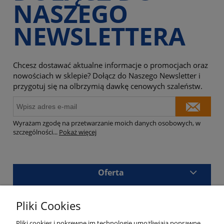
NASZEGO
NEWSLETTERA
Chcesz dostawać aktualne informacje o promocjach oraz
nowościach w sklepie? Dołącz do Naszego Newsletter i
przygotuj się na olbrzymią dawkę cenowych szaleństw.
Wyrażam zgodę na przetwarzanie moich danych osobowych, w
szczególności
...
Pokaż więcej
Oferta
Sklep
Pliki Cookies
Masz pytania?
Pliki cookies i pokrewne im technologie umożliwiają poprawne