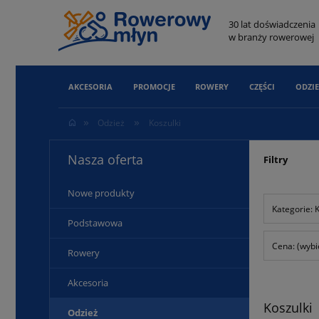
30 lat doświadczenia
w branży rowerowej
AKCESORIA
PROMOCJE
ROWERY
CZĘŚCI
ODZIE
»
»
Odzież
Koszulki
Nasza oferta
Filtry
Nowe produkty
Kategorie: 
Podstawowa
Cena: (wybi
Rowery
Akcesoria
Koszulki
Odzież