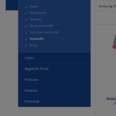
Sortuj wg:
N
Kaski
Rękawiczki
Okulary
Bluzy,kamizelki
Spodnie, spodenki
Koszulki
Buty
Części
Bagażniki Thule
Polecane
Nowości
Kosz
Promocje