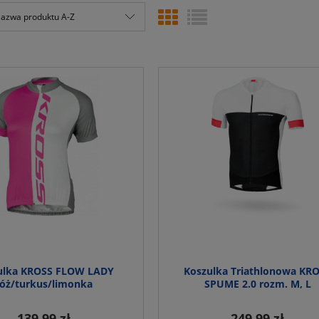
azwa produktu A-Z
ulka KROSS FLOW LADY
Koszulka Triathlonowa KR
róż/turkus/limonka
SPUME 2.0 rozm. M, L
139,99 zł
249,99 zł