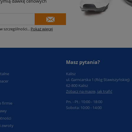
brzymią dawkę cenowych
w szczególności
...
Pokaż więcej
Masz pytania?
atalne
Kalisz
ul. Garncarska 1 (Róg Stawiszyńskiej)
pacer
62-800 Kalisz
Zobacz na mapie, jak trafić
Pn. - Pt.: 10:00 - 18:00
o firmie
Sobota: 10:00 - 14:00
tawy
tności
i zwroty