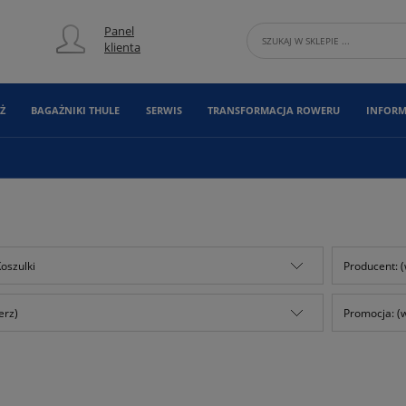
Panel
klienta
Ż
BAGAŻNIKI THULE
SERWIS
TRANSFORMACJA ROWERU
INFORM
Koszulki
Producent: (
erz)
Promocja: (