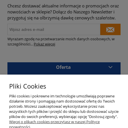
Chcesz dostawać aktualne informacje o promocjach oraz
nowościach w sklepie? Dołącz do Naszego Newsletter i
przygotuj się na olbrzymią dawkę cenowych szaleństw.
Wyrażam zgodę na przetwarzanie moich danych osobowych, w
szczególności
...
Pokaż więcej
Oferta
Sklep
Pliki Cookies
Masz pytania?
Pliki cookies i pokrewne im technologie umożliwiają poprawne
działanie strony i pomagają nam dostosować ofertę do Twoich
potrzeb. Możesz zaakceptować wykorzystanie przez nas
wszystkich tych plików i przejść do sklepu lub dostosować użycie
plików do swoich preferencji, wybierając opcję "Dostosuj zgody".
Kalisz
690 180 533
Więcej o plikach cookies przeczytasz w naszej Polityce
prywatności.