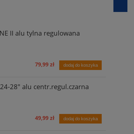
 II alu tylna regulowana
79,99 zł
dodaj do koszyka
24-28" alu centr.regul.czarna
49,99 zł
dodaj do koszyka