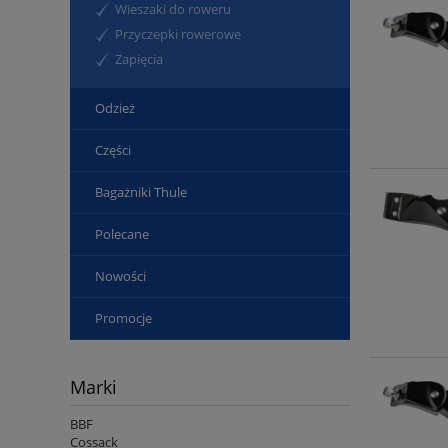
Wieszaki do roweru
Przyczepki rowerowe
Zapięcia
Odzież
Części
Bagażniki Thule
Polecane
Nowości
Promocje
Marki
BBF
Cossack