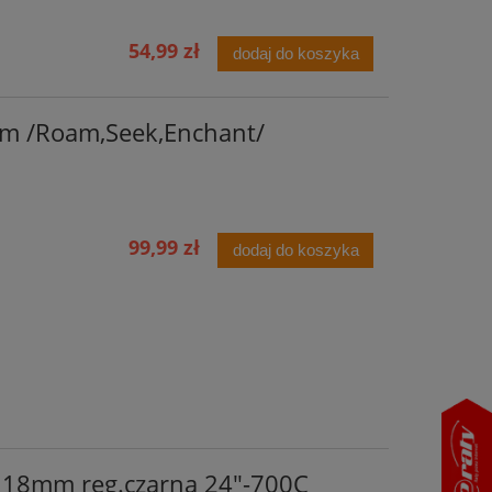
54,99 zł
dodaj do koszyka
m /Roam,Seek,Enchant/
99,99 zł
dodaj do koszyka
 18mm reg.czarna 24"-700C