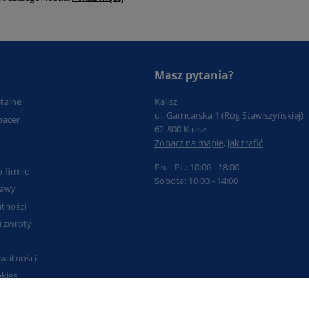
Masz pytania?
atalne
Kalisz
ul. Garncarska 1 (Róg Stawiszyńskiej)
pacer
62-800 Kalisz
Zobacz na mapie, jak trafić
Pn. - Pt.: 10:00 - 18:00
o firmie
Sobota: 10:00 - 14:00
tawy
tności
i zwroty
ywatności
okies