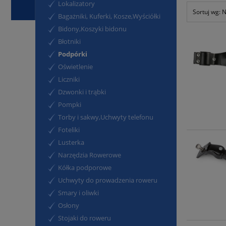
Lokalizatory
Sortuj wg:
N
Bagażniki, Kuferki, Kosze,Wyściółki
Bidony,Koszyki bidonu
Błotniki
Podpórki
Oświetlenie
Liczniki
Dzwonki i trąbki
Pompki
Torby i sakwy,Uchwyty telefonu
Foteliki
Lusterka
Narzędzia Rowerowe
Kółka podporowe
Uchwyty do prowadzenia roweru
Smary i oliwki
Osłony
Stojaki do roweru