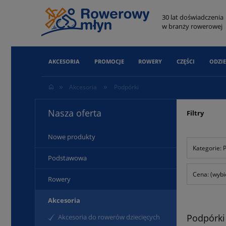
30 lat doświadczenia
w branży rowerowej
AKCESORIA
PROMOCJE
ROWERY
CZĘŚCI
ODZIE
»
»
Akcesoria
Podpórki
Nasza oferta
Filtry
Nowe produkty
Kategorie: 
Podstawowa
Cena: (wybi
Rowery
Akcesoria
Podpórki
Akcesoria do rowerów dziecięcych