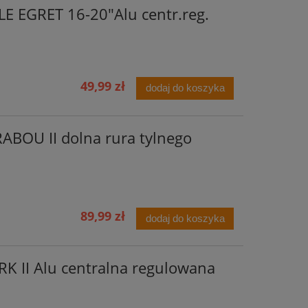
E EGRET 16-20"Alu centr.reg.
49,99 zł
dodaj do koszyka
BOU II dolna rura tylnego
89,99 zł
dodaj do koszyka
K II Alu centralna regulowana