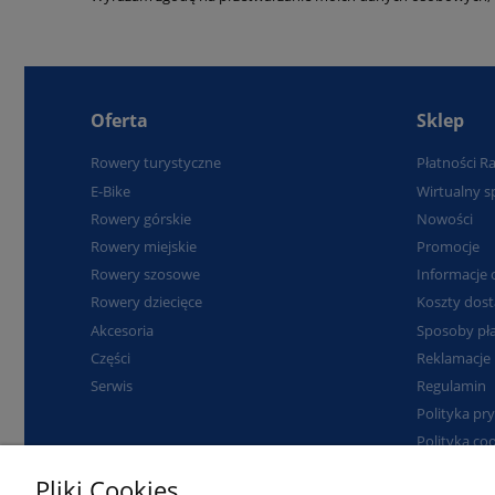
Oferta
Sklep
Rowery turystyczne
Płatności R
E-Bike
Wirtualny s
Rowery górskie
Nowości
Rowery miejskie
Promocje
Rowery szosowe
Informacje 
Rowery dziecięce
Koszty dos
Akcesoria
Sposoby pła
Części
Reklamacje 
Serwis
Regulamin
Polityka pr
Polityka co
Kontakt
Pliki Cookies