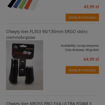
43,99 zł
dodaj do koszyka
Chwyty kier.FL353 95/135mm ERGO skórz
ciemnobrązow
Availability:
na wyczerpaniu
Czas dostawy:
48 godzin
64,99 zł
dodaj do koszyka
Chwyty kier.KROSS PRO EVA ULTRA FOAM 3