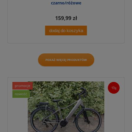
czarno/różowe
159,99 zł
dodaj do koszyka
POKAŻ WIĘCEJ PRODUKTÓW
promocje
-6%
nowość