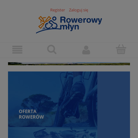
Register
Zaloguj się
OFERTA
ROWERÓW
Rowery górskie
Rowery turystyczne