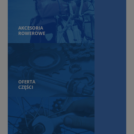
Rowery miejskie
Rowery szosowe
Rowery dziecięce
AKCESORIA
ROWEROWE
OFERTA
CZĘŚCI