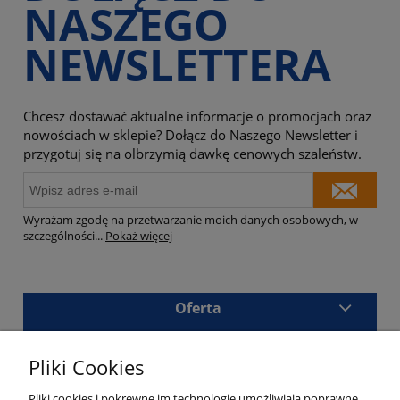
NASZEGO
NEWSLETTERA
Chcesz dostawać aktualne informacje o promocjach oraz
nowościach w sklepie? Dołącz do Naszego Newsletter i
przygotuj się na olbrzymią dawkę cenowych szaleństw.
Wyrażam zgodę na przetwarzanie moich danych osobowych, w
szczególności
...
Pokaż więcej
Oferta
Sklep
Pliki Cookies
Masz pytania?
Pliki cookies i pokrewne im technologie umożliwiają poprawne