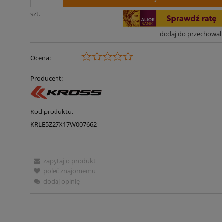
szt.
dodaj do przechowal
Ocena:
Producent:
Kod produktu:
KRLE5Z27X17W007662
zapytaj o produkt
poleć znajomemu
dodaj opinię