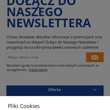
DOŁĄCZ DO
NASZEGO
NEWSLETTERA
Chcesz dostawać aktualne informacje o promocjach oraz
nowościach w sklepie? Dołącz do Naszego Newsletter i
przygotuj się na olbrzymią dawkę cenowych szaleństw.
Wyrażam zgodę na przetwarzanie moich danych osobowych, w
szczególności
...
Pokaż więcej
Oferta
Sklep
Pliki Cookies