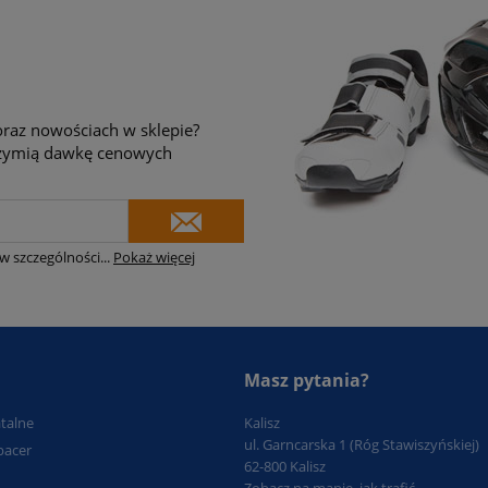
raz nowościach w sklepie?
brzymią dawkę cenowych
w szczególności
...
Pokaż więcej
Masz pytania?
atalne
Kalisz
ul. Garncarska 1 (Róg Stawiszyńskiej)
pacer
62-800 Kalisz
Zobacz na mapie, jak trafić