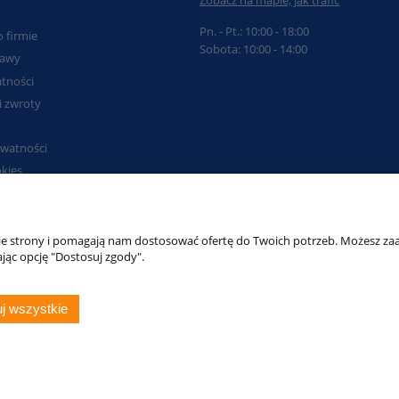
Pn. - Pt.: 10:00 - 18:00
o firmie
Sobota: 10:00 - 14:00
tawy
tności
i zwroty
ywatności
okies
nie strony i pomagają nam dostosować ofertę do Twoich potrzeb. Możesz zaa
jąc opcję "Dostosuj zgody".
as:
rowymlyn.pl
erowymlyn.pl
j wszystkie
ne.
r.pl
.