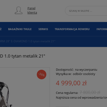
Panel
klienta
Ż
BAGAŻNIKI THULE
SERWIS
TRANSFORMACJA ROWERU
INFORM
ORM 28" E-DIAMOND 1.0 tytan metalik 21"
1.0 tytan metalik 21"
Dostępność:
na wyczerpaniu
-36%
Wysyłka w:
odbiór osobisty
4 999,00 zł
7 800,00 zł
Cena regularna:
Najniższa cena od wprowadzenia t