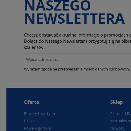
NASZEGO
NEWSLETTERA
Chcesz dostawać aktualne informacje o promocjach o
Dołącz do Naszego Newsletter i przygotuj się na ol
szaleństw.
Wyrażam zgodę na przetwarzanie moich danych osobowych, 
Oferta
Sklep
Rowery turystyczne
Płatności R
E-Bike
Wirtualny s
Rowery górskie
Nowości