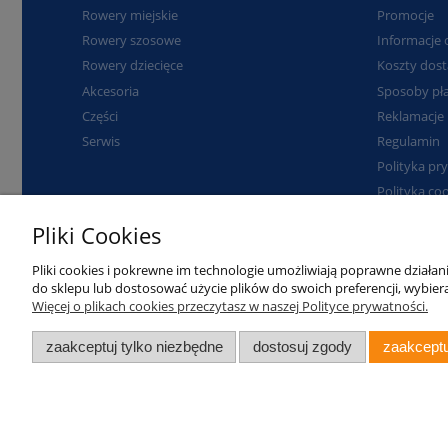
Rowery miejskie
Promocje
Rowery szosowe
Informacje 
Rowery dziecięce
Koszty dos
Akcesoria
Sposoby pła
Części
Reklamacje 
Serwis
Regulamin
Polityka pr
Polityka co
Kontakt
Pliki Cookies
Pliki cookies i pokrewne im technologie umożliwiają poprawne działa
Kalisz
690 180 533
do sklepu lub dostosować użycie plików do swoich preferencji, wybiera
Napisz do n
Więcej o plikach cookies przeczytasz w naszej Polityce prywatności.
sklep@rowe
Serwis
797 688 607
serwis@row
zaakceptuj tylko niezbędne
dostosuj zgody
zaakceptu
Copyright 2019
RowerowyMlyn.pl
. Wszelkie prawa zastrzeżo
Projekt oraz wdrożenie
Tebim.pl
. Sklep oparty na silniku
Shope