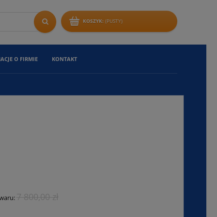
KOSZYK:
(PUSTY)
ACJE O FIRMIE
KONTAKT
7 800,00 zł
owaru: