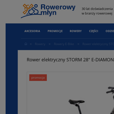
30 lat doświadczenia
w branży rowerowej
AKCESORIA
PROMOCJE
ROWERY
CZĘŚCI
ODZIE
»
»
»
Rowery
Rowery E-Bike
Rower elektryczny ST
Rower elektryczny STORM 28" E-DIAMOND 
promocja