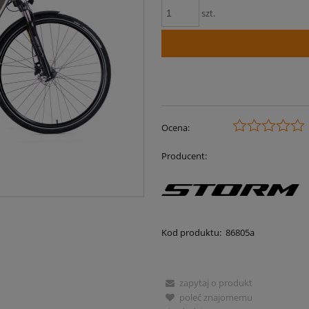
szt.
Ocena:
Producent:
Kod produktu:
86805a
zapytaj o produkt
poleć znajomemu